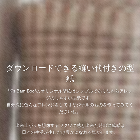
ダウンロードできる縫い代付きの型
紙
*K’s Bam Boo*のオリジナル型紙はシンプルでありながらアレン
ジのしやすい型紙です。
自分流に色んなアレンジをしてオリジナルのものを作ってみてく
ださいね。
出来上がりを想像するワクワク感と出来た時の達成感は
日々の生活が少しだけ豊かになれる気がします。