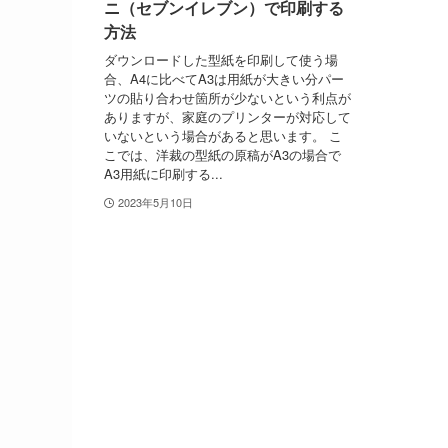
ニ（セブンイレブン）で印刷する
方法
ダウンロードした型紙を印刷して使う場
合、A4に比べてA3は用紙が大きい分パー
ツの貼り合わせ箇所が少ないという利点が
ありますが、家庭のプリンターが対応して
いないという場合があると思います。 こ
こでは、洋裁の型紙の原稿がA3の場合で
A3用紙に印刷する...
2023年5月10日